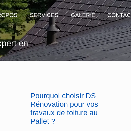
ROPOS
SERVICES
GALERIE
CONTAC
xpert en
Pourquoi choisir DS
Rénovation pour vos
travaux de toiture au
Pallet ?