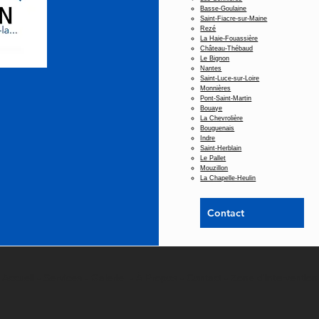
Basse-Goulaine
Saint-Fiacre-sur-Maine
Rezé
La Haie-Fouassière
Château-Thébaud
Le Bignon
Nantes
Saint-Luce-sur-Loire
Monnières
Pont-Saint-Martin
Bouaye
La Chevrolière
Bouguenais
Indre
Saint-Herblain
Le Pallet
Mouzillon
La Chapelle-Heulin
Contact
Accueil -
Services
-
Galerie
-
À Propos -
Contact
-
Zone d'intervention