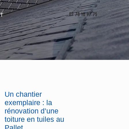
07 78 10 97 75
T
Un chantier
exemplaire : la
rénovation d’une
toiture en tuiles au
Pallet