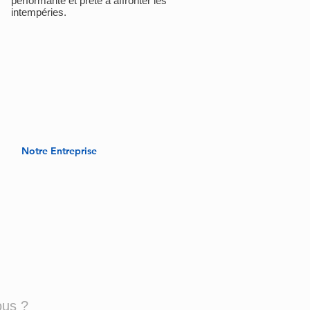
performante et prête à affronter les
intempéries.
Notre Entreprise
ous ?