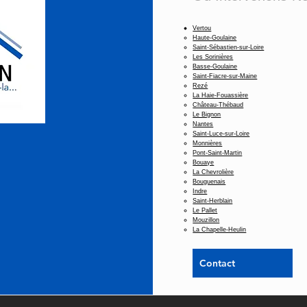
Vertou
Haute-Goulaine
Saint-Sébastien-sur-Loire
Les Sorinières
Basse-Goulaine
Saint-Fiacre-sur-Maine
Rezé
La Haie-Fouassière
Château-Thébaud
Le Bignon
Nantes
Saint-Luce-sur-Loire
Monnières
Pont-Saint-Martin
Bouaye
La Chevrolière
Bouguenais
Indre
Saint-Herblain
Le Pallet
Mouzillon
La Chapelle-Heulin
Contact