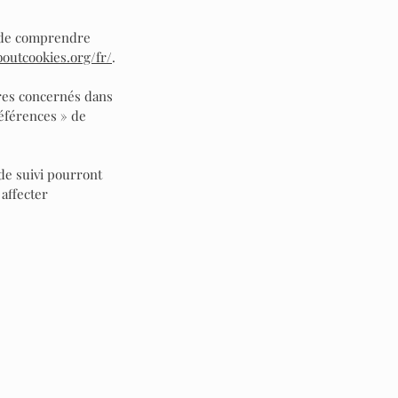
t de comprendre
boutcookies.org/fr/
.
tres concernés dans
éférences » de
 de suivi pourront
affecter