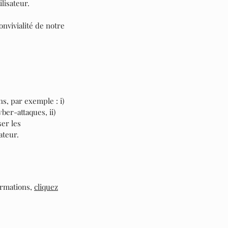
lisateur.
onvivialité de notre
s, par exemple : i)
ber-attaques, ii)
ser les
ateur.
ormations,
cliquez