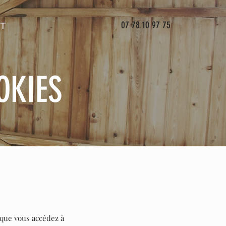
07 78 10 97 75
T
OKIES
rsque vous accédez à