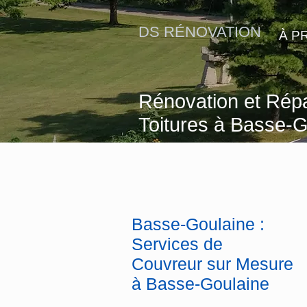
DS RÉNOVATION
À P
Rénovation et Répa
Toitures à Basse-G
Basse-Goulaine :
Services de
Couvreur sur Mesure
à Basse-Goulaine