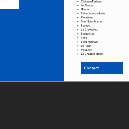
Château-Thébaud
Le Bignon
Nantes
Saint-Luce-sur-Loire
Monnières
Pont-Saint-Martin
Bouaye
La Chevrolière
Bouguenais
Indre
Saint-Herblain
Le Pallet
Mouzillon
La Chapelle-Heulin
Contact
Accueil -
Services
-
Galerie
-
À Propos -
Contact
-
Zone d'intervention