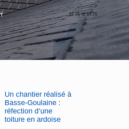
07 78 10 97 75
T
Un chantier réalisé à
Basse-Goulaine :
réfection d’une
toiture en ardoise