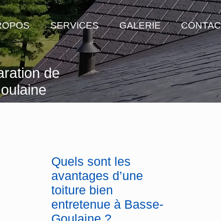
ROPOS
SERVICES
GALERIE
CONTAC
ration de
oulaine
Quels sont les
avantages d’une
toiture bien
entretenue à Basse-
Goulaine ?