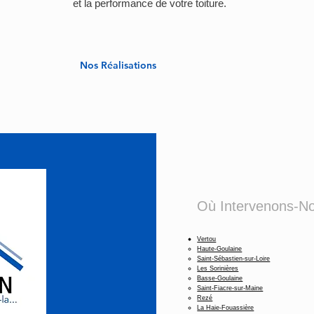
et la performance de votre toiture.
Nos Réalisations
Où Intervenons-N
Vertou
Haute-Goulaine
Saint-Sébastien-sur-Loire
Les Sorinières
Basse-Goulaine
Saint-Fiacre-sur-Maine
Rezé
La Haie-Fouassière